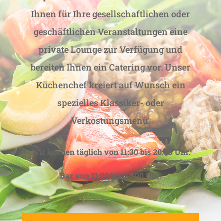
Ihnen für Ihre gesellschaftlichen oder
geschäftlichen Veranstaltungen eine
private Lounge zur Verfügung und
bereiten Ihnen ein Catering vor. Unser
Küchenchef kreiert auf Wunsch ein
spezielles Klassiker- oder
Verkostungsmenü.
Wir kochen täglich von 11:30 bis 20:00 Uhr.
Bar von 11:00 bis 23:00 Uhr.