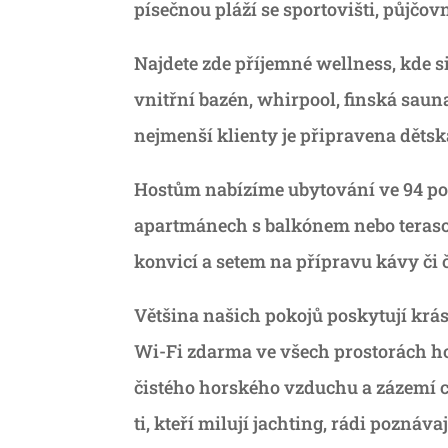
písečnou pláží se sportovišti, půjčo
Najdete zde příjemné wellness, kde si 
vnitřní bazén, whirpool, finská sauna
nejmenší klienty je připravena děts
Hostům nabízíme ubytování ve 94 po
apartmánech s balkónem nebo teraso
konvicí a setem na přípravu kávy či č
Většina našich pokojů poskytují krá
Wi-Fi zdarma ve všech prostorách h
čistého horského vzduchu a zázemí cel
ti, kteří milují jachting, rádi poznáv