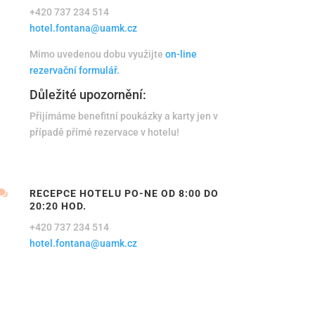
+420 737 234 514
hotel.fontana@uamk.cz
Mimo uvedenou dobu využijte
on-line
rezervační formulář.
Důležité upozornění:
P
řijímáme benefitní poukázky a karty jen v
případě přímé rezervace v hotelu!

RECEPCE HOTELU PO-NE OD 8:00 DO
20:20 HOD.
+420 737 234 514
hotel.fontana@uamk.cz