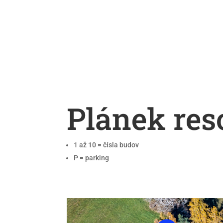
Plánek res
1 až 10 = čísla budov
P = parking