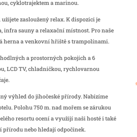
vnou, cyklotrajektem a marinou.
užijete zasloužený relax. K dispozici je
, infra sauny a relaxační místnost. Pro naše
ká herna a venkovní hřiště s trampolínami.
hodlných a prostorných pokojích a 6
u, LCD TV, chladničkou, rychlovarnou
aje.
sný výhled do jihočeské přírody. Nabízíme
otelu. Polohu 750 m. nad mořem se zárukou
ého resortu ocení a využijí naši hosté i také
ají přírodu nebo hledají odpočinek.